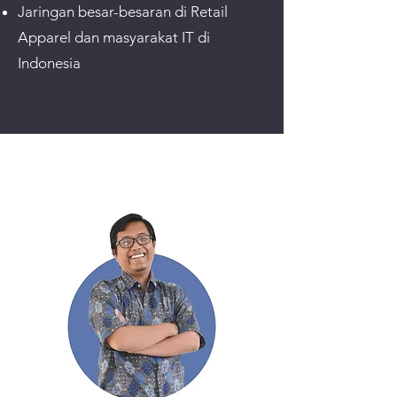
Jaringan besar-besaran di Retail
Apparel dan masyarakat IT di
Indonesia