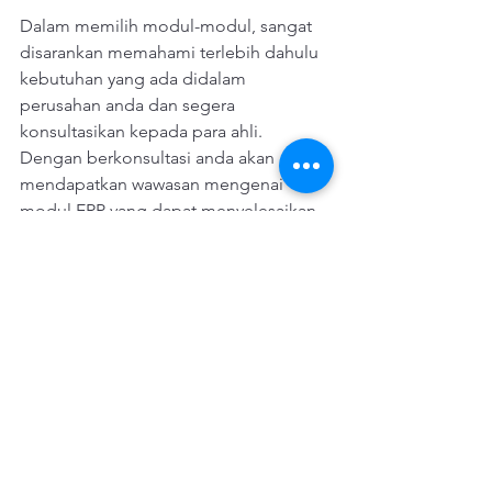
Dalam memilih modul-modul, sangat 
disarankan memahami terlebih dahulu 
kebutuhan yang ada didalam 
perusahan anda dan segera 
konsultasikan kepada para ahli. 
Dengan berkonsultasi anda akan 
mendapatkan wawasan mengenai 
modul ERP yang dapat menyelesaikan 
masalah yang sedang dihadapi 
perusahaan anda. Beberapa modul 
yang ada diatas biasanya memiliki 
pengaruh yang penting tetapi 
tergantung sektor dari perusahaan itu 
sendiri dan proses bisnis yang ada 
didalam perusahaan tersebut, namun 
dengan sistem ERP semua modul yang 
ada dapat terintegrasikan sehingga 
data yang ada dapat digunakan oleh 